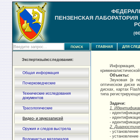
ФЕДЕРАЛ
ПЕНЗЕНСКАЯ ЛАБОРАТОРИЯ
Р
(Ф
ГЛАВНАЯ
ДЛЯ СЛЕД
Экспертизы/исследования:
Информация, 
криминалистической
Общая информация
Объекты:
Звуковая (в п
Почерковедческие
оптическом диске и
дисках, картах Fla
Технические исследования
типа регистрирующих 
документов
Задачи:
1. Идентифика
Трасологические
- идентификаци
- идентификаци
Видео- и звукозаписей
- идентификаци
2. Диагностиче
Оружия и следов выстрела
- установление
- установление
Волокнистых материалов