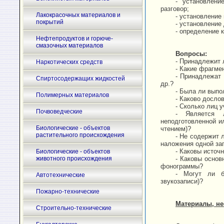
- установлени
разговор;
Лакокрасочных материалов и
- установление
покрытий
- установление
- определение 
Нефтепродуктов и горюче-
смазочных материалов
Вопросы:
- Принадлежит 
Наркотических средств
- Какие фрагме
- Принадлежат 
Спиртосодержащих жидкостей
др.?
- Была ли выпо
Полимерных материалов
- Каково досло
- Сколько лиц 
Почвоведческие
- Является 
неподготовленной ил
Биологические - объектов
чтением)?
растительного происхождения
- Не содержит 
наложения одной за
- Каковы источ
Биологические - объектов
животного происхождения
- Каковы основ
фонограммы?
- Могут ли б
Автотехнические
звукозаписи)?
Пожарно-технические
Материалы, н
Строительно-технические