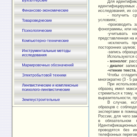
Бухгалтерские
Для идентифика
идентифицируемых л
Финансово-экономические
исследования, их с
- получить ср
условиях;
Товароведческие
-производить 
фонограммы, или на
Психологические
-учитывать к
представленная на 
Компьютерно-технические
-исключить пр
посторонних шумов;
Инструментальные методы
-запись образцо
исследования
Используются 
- монолог
: рас
Маркировочных обозначений
- диалог
: запи
-чтение текста
Чтобы сгладит
Электробытовой техники
многократно (3 - 5 
При использов
Лингвистические и комплексные
образец имел макс
психолого-лингвистические
стремиться к тому, 
выразительности, п
Землеустроительные
В случае, есл
образцов с соблюде
экспертами в поме
России, для чего з
в обязательном 
Идентификационных
проводятся без их
телефонных перегово