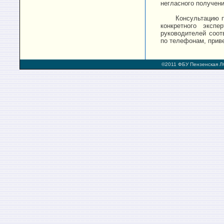
негласного получен
Консультацию п
конкретного экспе
руководителей соо
по телефонам, прив
©2011 ФБУ Пензенская Л