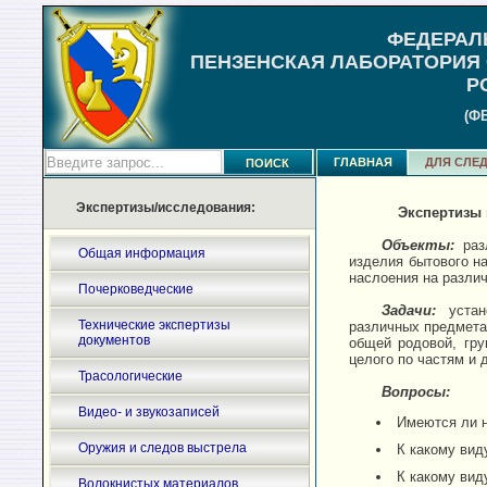
ФЕДЕРАЛ
ПЕНЗЕНСКАЯ ЛАБОРАТОРИЯ
Р
(Ф
ГЛАВНАЯ
ДЛЯ СЛЕД
Экспертизы/исследования:
Экспертизы 
Объекты:
раз
Общая информация
изделия бытового на
наслоения на разли
Почерковедческие
Задачи:
уста
Технические экспертизы
различных предмета
документов
общей родовой, гру
целого по частям и 
Трасологические
Вопросы:
Видео- и звукозаписей
Имеются ли н
Оружия и следов выстрела
К какому вид
К какому вид
Волокнистых материалов