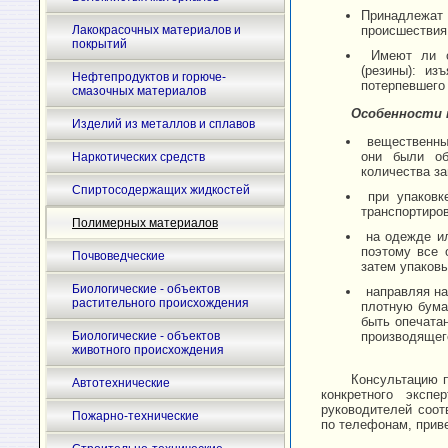
Принадлежат
Лакокрасочных материалов и
происшествия
покрытий
Имеют ли об
(резины): из
Нефтепродуктов и горюче-
потерпевшего
смазочных материалов
Особенности 
Изделий из металлов и сплавов
вещественные
они были об
Наркотических средств
количества за
Спиртосодержащих жидкостей
при упаковк
транспортиров
Полимерных материалов
на одежде ил
поэтому все 
Почвоведческие
затем упаковы
Биологические - объектов
направляя на
растительного происхождения
плотную бума
быть опечата
Биологические - объектов
производящег
животного происхождения
Консультацию п
Автотехнические
конкретного экспе
руководителей соо
Пожарно-технические
по телефонам, прив